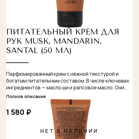
ПИТАТЕЛЬНЫЙ КРЕМ ДЛЯ
РУК MUSK, MANDARIN,
SANTAL (50 МЛ)
Парфюмированный крем с нежной текстурой и
богатым питательным составом. В числе ключевых
ингредиентов — масло ши и рапсовое масло. Они
интенсивно увлажняют и восстанавливают кожу, а
Полное описание
экстракт виноградной косточки обеспечивает
антиоксидантный эффект. Крем быстро
1 580 ₽
впитывается, надолго избавляет от сухости и
оставляет на коже выразительный, но ненавязчивый
цитрусово-цветочный аромат с тёплым древесным
НЕТ В НАЛИЧИИ
шлейфом.