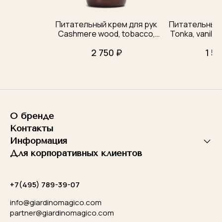
Питательный крем для рук
Питательный 
Cashmere wood, tobacco,
Tonka, vanilla,
leather, … (250 мл)
(50 
2 750 ₽
1 58
О бренде
Контакты
Информация
Для корпоративных клиентов
+7(495) 789-39-07
info@giardinomagico.com
partner@giardinomagico.com