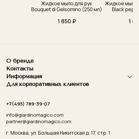
Жидкое мыло для рук
Жидкое мыло д
Bouquet di Gelsomino (250 мл)
Black peppe
1 850 ₽
1 85
О бренде
Контакты
Информация
Для корпоративных клиентов
+7(495) 789-39-07
info@giardinomagico.com
partner@giardinomagico.com
г. Москва, ул. Большая Никитская д. 17, стр. 1