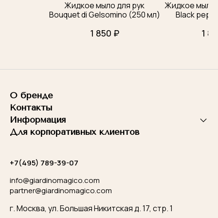
Жидкое мыло для рук
Жидкое мыло д
Bouquet di Gelsomino (250 мл)
Black peppe
1 850 ₽
1 85
О бренде
Контакты
Информация
Для корпоративных клиентов
+7(495) 789-39-07
info@giardinomagico.com
partner@giardinomagico.com
г. Москва, ул. Большая Никитская д. 17, стр. 1