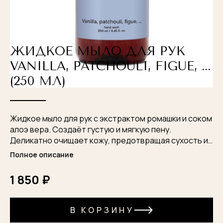
ЖИДКОЕ МЫЛО ДЛЯ РУК
VANILLA, PATCHOULI, FIGUE, ...
(250 МЛ)
Жидкое мыло для рук с экстрактом ромашки и соком
алоэ вера. Создаёт густую и мягкую пену.
Деликатно очищает кожу, предотвращая сухость и
стянутость. Оставляет на руках тёплый пудрово-
Полное описание
фруктовый аромат с нотами инжира, сливочной
ванили, белых цветов, пачулей и мускуса.
1 850 ₽
В КОРЗИНУ