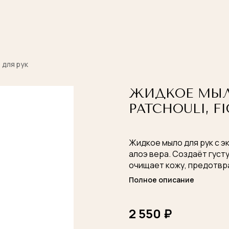
 для рук
ЖИДКОЕ МЫЛО
PATCHOULI, FIG
Жидкое мыло для рук с э
алоэ вера. Создаёт густ
очищает кожу, предотвра
Оставляет на руках тёп
Полное описание
аромат с нотами инжира,
цветов, пачулей и мускус
2 550 ₽