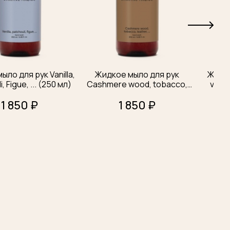
ло для рук Vanilla,
Жидкое мыло для рук
Жидко
, Figue, ... (250 мл)
Cashmere wood, tobacco,
vetiv
leather, … (250 мл)
1 850 ₽
1 850 ₽