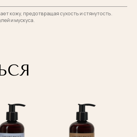
щает кожу, предотвращая сухость и стянутость.
лей и мускуса.
ено
ЬСЯ