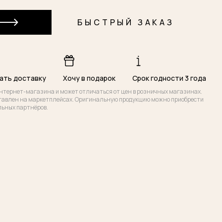
У
БЫСТРЫЙ ЗАКАЗ
ать доставку
Хочу в подарок
Срок годности 3 года
нтернет-магазина и может отличаться от цен в розничных магазинах.
тавлен на маркетплейсах. Оригинальную продукцию можно приобрести
льных партнёров.