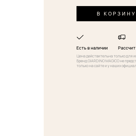
В КОРЗИН
Есть в наличии
Рассчит
Цена действительна только для и
Бренд GIARDINO MAGICO не предс
только на сайте и у наших официа
у о подарке