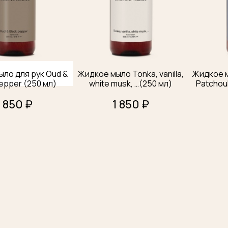
ло для рук Oud &
Жидкое мыло Tonka, vanilla,
Жидкое мы
epper (250 мл)
white musk, …(250 мл)
Patchouli
1 850 ₽
1 850 ₽