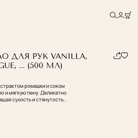
 ДЛЯ РУК VANILLA,
UE, ... (500 МЛ)
кстрактом ромашки и соком
ую и мягкую пену. Деликатно
щая сухость и стянутость.
лый пудрово-фруктовый
 сливочной ванили, белых
а.