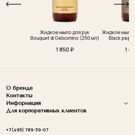
Жидкое мыло для рук
Жидкое мыло д
Bouquet di Gelsomino (250 мл)
Black peppe
1 850 ₽
1 85
О бренде
Контакты
Информация
Для корпоративных клиентов
+7(495) 789-39-07