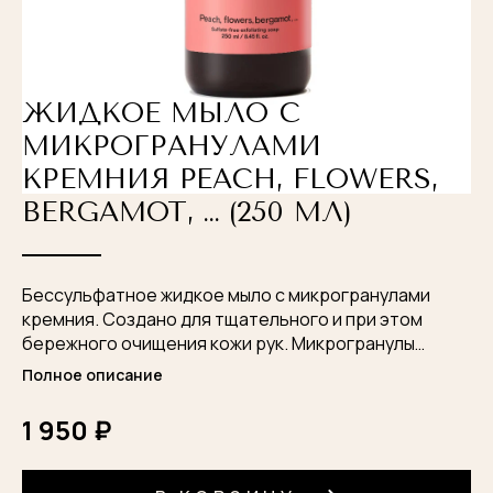
ЖИДКОЕ МЫЛО С
МИКРОГРАНУЛАМИ
КРЕМНИЯ PEACH, FLOWERS,
BERGAMOT, … (250 МЛ)
Бессульфатное жидкое мыло с микрогранулами
кремния. Создано для тщательного и при этом
бережного очищения кожи рук. Микрогранулы
деликатно отшелушивают кожу. Экстракт аптечной
Полное описание
ромашки успокаивает и смягчает её. Сок листьев
алоэ увлажняет, предотвращает сухость и
1 950 ₽
стянутость. После себя средство оставляет
цветочно-фруктовый аромат с нотами бергамота,
спелых персиков и букета белых цветов.