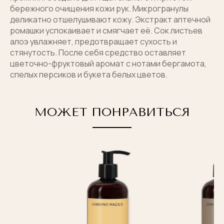
бережного очищения кожи рук. Микрогранулы
Ваше имя
отправлено
деликатно отшелушивают кожу. Экстракт аптечной
ромашки успокаивает и смягчает её. Сок листьев
Ваш телефон
Ваш телефон
алоэ увлажняет, предотвращает сухость и
Имя получателя
Мы ответим вам в ближайшее время.
стянутость. После себя средство оставляет
цветочно-фруктовый аромат с нотами бергамота,
Продолжая, вы соглашаетесь с
Я согласен с
правилами обработки персональных
спелых персиков и букета белых цветов.
политикой конфиденциальности
и с
публичной офертой
данных
Электронная почта получателя
МОЖЕТ ПОНРАВИТЬСЯ
КУПИТЬ В ОДИН КЛИК
ОТПРАВИТЬ
Я согласен с
правилами обработки персональных
данных
ОТПРАВИТЬ