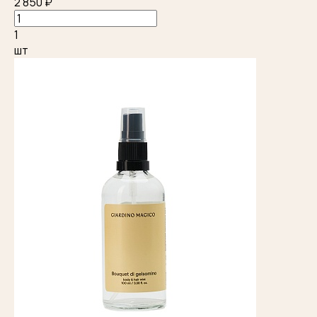
2 850 ₽
1
шт