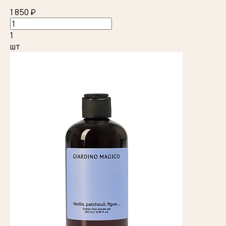
1 850 ₽
1
шт