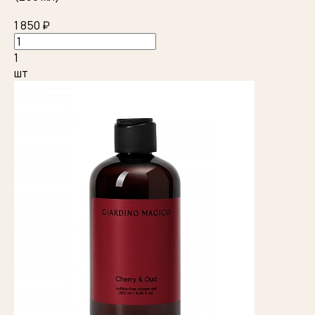
1 850 ₽
1
шт