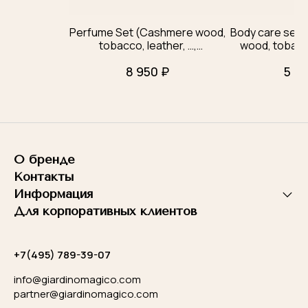
Perfume Set (Cashmere wood,
Body care set
tobacco, leather, …,
wood, tobacco,
Gentleman's, Bouquet di
8 950 ₽
5 95
gelsomino)
О бренде
Контакты
Информация
Для корпоративных клиентов
+7(495) 789-39-07
info@giardinomagico.com
partner@giardinomagico.com