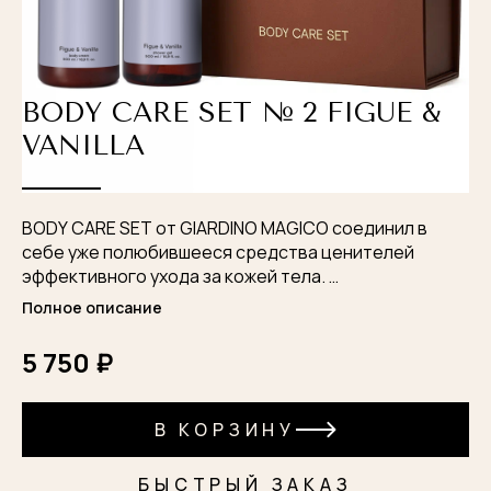
BODY CARE SET № 2 FIGUE &
VANILLA
BODY CARE SET от GIARDINO MAGICO соединил в
себе уже полюбившееся средства ценителей
эффективного ухода за кожей тела.
Полное описание
Эстетично упакованный набор порадует не только
вас, но и ваших близких.
5 750 ₽
В набор входит: Гель для душа увлажняющий 500 мл.,
крем для тела 500 мл.
В КОРЗИНУ
БЫСТРЫЙ ЗАКАЗ