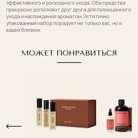
отправлено
эффективного и роскошного ухода. Оба средства
прекрасно дополняют друг друга для полноценного
Ваш телефон
Ваш телефон
ухода и наслаждения ароматом.Эстетично
Имя получателя
упакованный набор порадует не только вас, но и
Мы ответим вам в ближайшее время.
ваших близких.
Продолжая, вы соглашаетесь с
Я согласен с
правилами обработки персональных
политикой конфиденциальности
и с
публичной офертой
данных
Электронная почта получателя
МОЖЕТ ПОНРАВИТЬСЯ
КУПИТЬ В ОДИН КЛИК
ОТПРАВИТЬ
Я согласен с
правилами обработки персональных
данных
ОТПРАВИТЬ