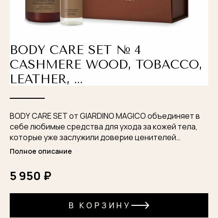
BODY CARE SET № 4
CASHMERE WOOD, TOBACCO,
LEATHER, ...
BODY CARE SET от GIARDINO MAGICO объединяет в
себе любимые средства для ухода за кожей тела,
которые уже заслужили доверие ценителей
эффективного и роскошного ухода. Оба средства
Полное описание
прекрасно дополняют друг друга для полноценного
ухода и наслаждения ароматом.Эстетично
5 950 ₽
упакованный набор порадует не только вас, но и
ваших близких.
В КОРЗИНУ