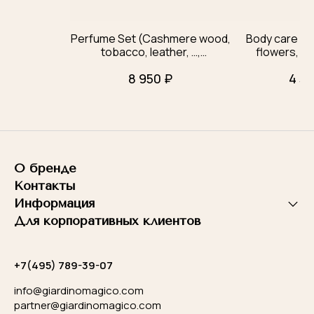
Perfume Set (Cashmere wood,
Body care se
tobacco, leather, …,
flowers, be
Gentleman's, Bouquet di
8 950 ₽
4 30
gelsomino)
О бренде
Контакты
Информация
Для корпоративных клиентов
+7(495) 789-39-07
info@giardinomagico.com
partner@giardinomagico.com