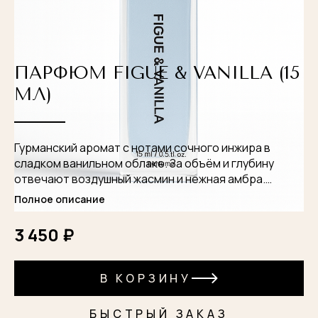
ПАРФЮМ FIGUE & VANILLA (15
МЛ)
Гурманский аромат с нотами сочного инжира в
сладком ванильном облаке. За объём и глубину
отвечают воздушный жасмин и нежная амбра.
Финальным штрихом выступает мускус, оставляя
Полное описание
после себя комфортный шлейф, с которым не
хочется расставаться.
3 450 ₽
В КОРЗИНУ
Группа ароматов: фруктовый, гурманский.
Основные ноты: инжир, бурбонская ваниль, роза,
БЫСТРЫЙ ЗАКАЗ