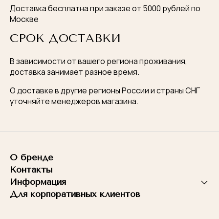
Доставка бесплатна при заказе от 5000 рублей по
Москве
СРОК ДОСТАВКИ
Оставьте заявку
В зависимости от вашего региона проживания,
доставка занимает разное время.
Наш менеджер свяжется с вами, чтобы
ответить на вопросы
О доставке в другие регионы России и страны СНГ
уточняйте менеджеров магазина.
Сообщение успешно
Ваше имя
отправлено
Ваш телефон
О бренде
Мы ответим вам в ближайшее время.
Контакты
Информация
Я согласен с
правилами обработки персональных
Для корпоративных клиентов
данных