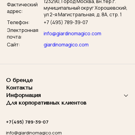
123290, Город Москва, вн.тер.г.
Фактический
муниципальный округ Хорошевский,
адрес:
ул 2-я Магистральная, д. 8А, стр. 1
Оставьте заявку
Телефон:
+7 (495) 789-39-07
Электронная
info@giardinomagico.com
почта:
Наш менеджер свяжется с вами, чтобы
ответить на вопросы
Сайт:
giardinomagico.com
Сообщение успешно
Ваше имя
отправлено
О бренде
Ваш телефон
Контакты
Мы ответим вам в ближайшее время.
Информация
Для корпоративных клиентов
Я согласен с
правилами обработки персональных
данных
+7(495) 789-39-07
ОТПРАВИТЬ
info@giardinomagico.com