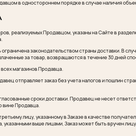
давцом в одностороннем порядке в случае наличия объек
Ваш телефон
А
нных
аров, реализуемых Продавцом, указаны на Сайте в разде
.
ь ограничена законодательством страны доставки. В слу
лаченные за товар, возвращаются в течение 30 дней спо
 всех магазинов Продавца.
одавец отправляет заказ без учета налогов и пошлин стр
гласованные сроки доставки. Продавец не несет ответст
о вине Продавца.
третьему лицу, указанному в Заказе в качестве получате
, указанными выше лицами, Заказ может быть вручен лиц