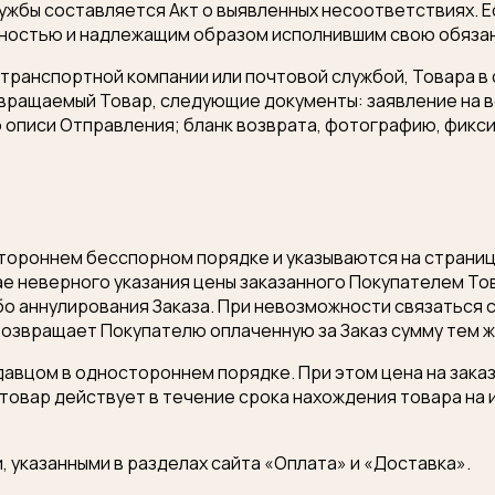
ужбы составляется Акт о выявленных несоответствиях. Е
лностью и надлежащим образом исполнившим свою обязан
 транспортной компании или почтовой службой, Товара в
ращаемый Товар, следующие документы: заявление на во
 описи Отправления; бланк возврата, фотографию, фикс
стороннем бесспорном порядке и указываются на страни
чае неверного указания цены заказанного Покупателем Т
о аннулирования Заказа. При невозможности связаться 
возвращает Покупателю оплаченную за Заказ сумму тем ж
одавцом в одностороннем порядке. При этом цена на зак
товар действует в течение срока нахождения товара на 
, указанными в разделах сайта «Оплата» и «Доставка».