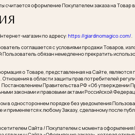
ы считается оформление Покупателем заказа на Товар в
ИЯ
Интернет-магазин по адресу:
https://giardinomagico.com/
.
ьзователь соглашается с условиями продажи Товаров, из
й Пользователь обязан немедленно прекратить использо
формация о Товаре, представленная на Сайте, являются п
. Отношения в области защиты прав потребителей регу
, Постановлением Правительства РФ «Об утверждении П
ьными законами и правовыми актами Российской Федерац
цом в одностороннем порядке без уведомления Пользова
те и применяется к любому Заказу, сделанному после пуб
Посетителем Сайта / Покупателем с момента оформления 
ез страницу Сайта «Оформление заказа», которая откры