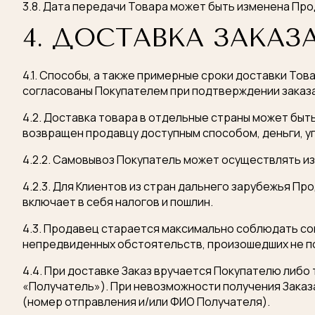
3.8. Дата передачи Товара может быть изменена Про
Ваше имя
4. ДОСТАВКА ЗАКАЗ
Мы ответим вам в ближайшее время.
Я согласен с
правилами обработки персональных
да
4.1. Способы, а также примерные сроки доставки Тов
согласованы Покупателем при подтверждении заказа
4.2. Доставка товара в отдельные страны может быт
ОТПРАВИТЬ
возвращен продавцу доступным способом, деньги, уп
4.2.2. Самовывоз Покупатель может осуществлять из
4.2.3. Для Клиентов из стран дальнего зарубежья Пр
включает в себя налогов и пошлин.
4.3. Продавец старается максимально соблюдать со
непредвиденных обстоятельств, произошедших не п
4.4. При доставке Заказ вручается Покупателю либо 
«Получатель»). При невозможности получения Заказа
(номер отправления и/или ФИО Получателя).