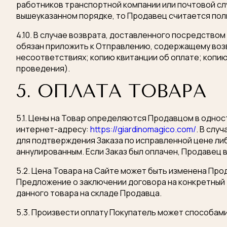
работников транспортной компании или почтовой сл
вышеуказанном порядке, то Продавец считается по
4.10. В случае возврата, доставленного посредством
обязан приложить к Отправлению, содержащему возв
несоответствиях; копию квитанции об оплате; копию
проведения).
5. ОПЛАТА ТОВАРА
5.1. Цены на Товар определяются Продавцом в одно
интернет-адресу:
https://giardinomagico.com/
. В слу
для подтверждения Заказа по исправленной цене либ
аннулированным. Если Заказ был оплачен, Продавец 
5.2. Цена Товара на Сайте может быть изменена Пр
Предложение о заключении договора на конкретный 
данного товара на складе Продавца.
5.3. Произвести оплату Покупатель может способами