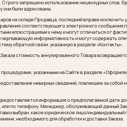
 Строго запрещено использование нецензурных слов, бра
му они были адресованы.
варов на складе Продавца, последний вправе исключить у
правления соответствующего электронного сообщения по
ми иллюстрациями к нему и могут отличаться от факт
исчерпывающую информативность и могут содержать опеч
тему обратной связи, указанную в разделе «Контакты».
о Заказа стоимость аннулированного Товара возвращае
с процедурами, указанными на Сайте в разделе «Оформле
вку
 предоставление неверных сведений, повлекшее за собо
ю предоставляется информация о предполагаемой дате д
тить на вопросы
, или по телефону. Менеджер, обслуживающий данный Зака
спешно отправл
оставки выбран, какое юридическое лицо/индивидуальный
ремени, необходимого для обработки и доставки Заказа.