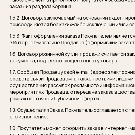
заказ» из раздела Корзина.
1.5.2. Договор, заключаемый на основании акцепти
присоединяется без каких-либо исключений и/или ог
1.5.3. Факт оформления заказа Покупателем являет
в Интернет-магазине Продавца (оформивший заказ т
1.6. Договор розничной купли-продажи считается з
документа, подтверждающего оплату товара.
1.7. Сообщая Продавцу свой e-mail (адрес электронн
средств связи Продавцом, а также третьими лицами
осуществления рассылок рекламного и информационн
мероприятиях Продавца, о передаче заказа в доста
рамках настоящей Публичной оферты.
1.8. Осуществляя Заказ, Покупатель соглашается с 
его исполнение.
1.9. Покупатель может оформить заказ в Интернет-
регламентных работ или технических сбоев.