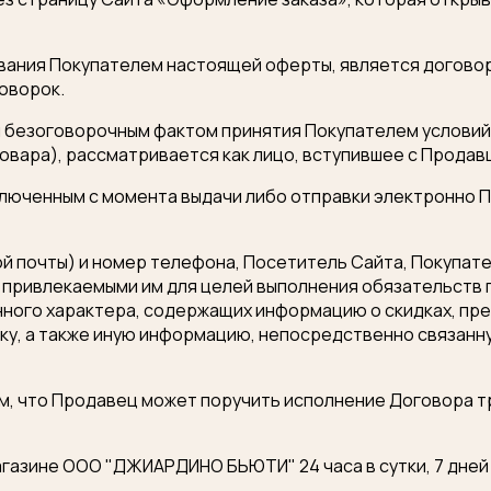
рования Покупателем настоящей оферты, является догово
оворок.
ся безоговорочным фактом принятия Покупателем условий
овара), рассматривается как лицо, вступившее с Продав
аключенным с момента выдачи либо отправки электронно 
ой почты) и номер телефона, Посетитель Сайта, Покупат
, привлекаемыми им для целей выполнения обязательств 
ого характера, содержащих информацию о скидках, пре
вку, а также иную информацию, непосредственно связан
тем, что Продавец может поручить исполнение Договора т
магазине ООО "ДЖИАРДИНО БЬЮТИ" 24 часа в сутки, 7 дне