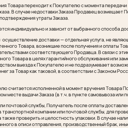
ения Товара переходит к Покупателю с момента передачи
каза. В случае недоставки Заказа Продавец возмещает
 подтверждения утраты Заказа.
ется индивидуально и зависит от выбранного способа до
что: осуществление доставки — отдельная услуга, не яв
тенного Товара, возникшие после получения и оплаты То
ательствами соответствующего Продавца. В связи с эти
ого Товара в целях гарантийного обслуживания или зам
дством выезда к Покупателю и не подразумевает возмож
нег за Товар как таковой, в соответствии с Законом Росс
елю считается исполненной в момент вручения Товара П
м месте выдачи Заказа (в т.ч. в пункте самовывоза или 
 или почтовой службы, Получатель после оплаты доставл
в транспортной компании или почтовой службы, для пров
а также проверить и целостность упаковки. В случае нал
нного в описи отправления, производственный брак, ины