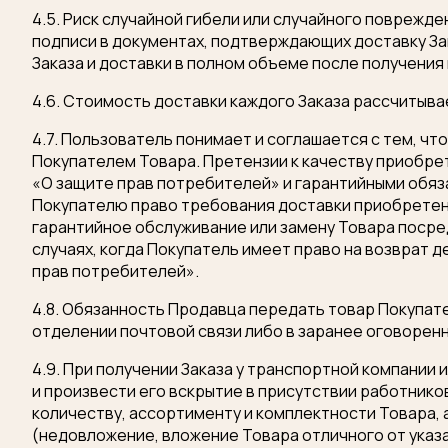
4.5. Риск случайной гибели или случайного поврежд
подписи в документах, подтверждающих доставку За
Заказа и доставки в полном объеме после получения
4.6. Стоимость доставки каждого Заказа рассчитыва
4.7. Пользователь понимает и соглашается с тем, 
Покупателем Товара. Претензии к качеству приобре
«О защите прав потребителей» и гарантийными обяз
Покупателю право требования доставки приобретенн
гарантийное обслуживание или замену Товара посре
случаях, когда Покупатель имеет право на возврат де
прав потребителей».
4.8. Обязанность Продавца передать товар Покупат
отделении почтовой связи либо в заранее оговоренно
4.9. При получении Заказа у транспортной компании
и произвести его вскрытие в присутствии работнико
количеству, ассортименту и комплектности Товара, 
(недовложение, вложение Товара отличного от указа