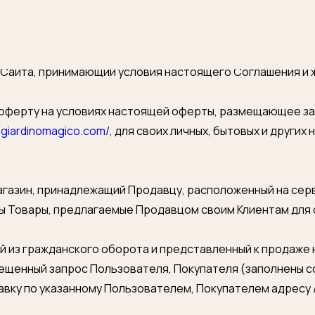
Я:
https://giardinomagico.com/
без цели размещения Заказа.
 Сайта, принимающий условия настоящего Соглашения и 
 оферту на условиях настоящей оферты, размещающее 
//giardinomagico.com/
, для своих личных, бытовых и других
газин, принадлежащий Продавцу, расположенный на серве
ны Товары, предлагаемые Продавцом своим Клиентам для 
й из гражданского оборота и представленный к продаже 
щенный запрос Пользователя, Покупателя (заполнены с
авку по указанному Пользователем, Покупателем адресу 