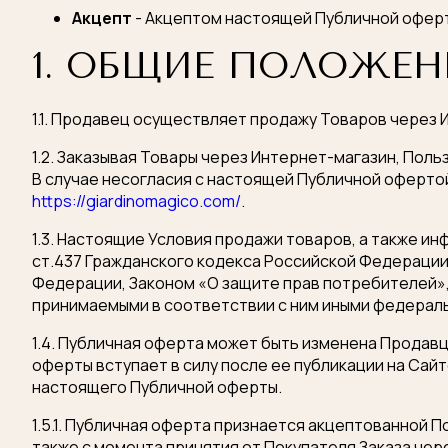
Акцепт
- Акцептом настоящей Публичной оферт
1. ОБЩИЕ ПОЛОЖЕН
1.1. Продавец осуществляет продажу Товаров через 
1.2. Заказывая Товары через Интернет-магазин, Пол
В случае несогласия с настоящей Публичной оферто
https://giardinomagico.com/
.
1.3. Настоящие Условия продажи товаров, а также ин
ст.437 Гражданского кодекса Российской Федерации
Федерации, Законом «О защите прав потребителей»
принимаемыми в соответствии с ним иными федерал
1.4. Публичная оферта может быть изменена Продав
оферты вступает в силу после ее публикации на Сай
настоящего Публичной оферты.
1.5.1. Публичная оферта признается акцептованной 
также с момента принятия от Покупателя Заказа чер