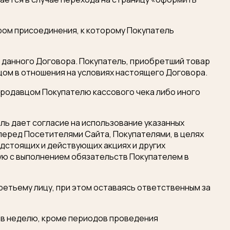
ром присоединения, к которому Покупатель
 данного Договора. Покупатель, приобретший товар
цом в отношения на условиях настоящего Договора.
Продавцом Покупателю кассового чека либо иного
ель дает согласие на использование указанных
перед Посетителями Сайта, Покупателями, в целях
дстоящих и действующих акциях и других
ную с выполнением обязательств Покупателем в
ретьему лицу, при этом оставаясь ответственным за
й в неделю, кроме периодов проведения