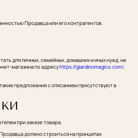
венностью Продавца или его контрагентов.
ь для личных, семейных, домашних и иных нужд, не
рнет-магазина по адресу
https://giardinomagico.com/
,
а такие предложения с описанием присутствуют в
ПКИ
телем при заказе товара.
 Продавца должно строиться на принципах