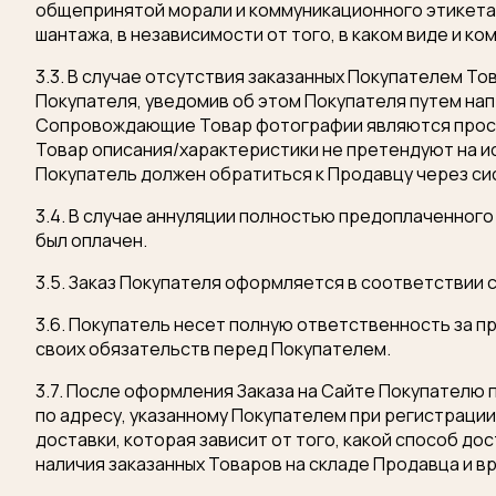
общепринятой морали и коммуникационного этикета.
шантажа, в независимости от того, в каком виде и ко
3.3. В случае отсутствия заказанных Покупателем То
Покупателя, уведомив об этом Покупателя путем на
Сопровождающие Товар фотографии являются просты
Товар описания/характеристики не претендуют на 
Покупатель должен обратиться к Продавцу через сис
3.4. В случае аннуляции полностью предоплаченног
был оплачен.
3.5. Заказ Покупателя оформляется в соответствии 
Оставьте зая
3.6. Покупатель несет полную ответственность за
своих обязательств перед Покупателем.
3.7. После оформления Заказа на Сайте Покупател
Наш менеджер свяжется с вами, чтобы отве
по адресу, указанному Покупателем при регистрации
Сообщение у
доставки, которая зависит от того, какой способ д
наличия заказанных Товаров на складе Продавца и в