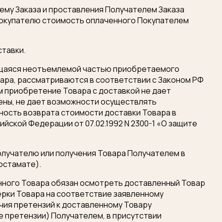
 ему Заказа и проставления Получателем Заказа
 Покупателю стоимость оплаченного Покупателем
ставки.
ляющаяся неотъемлемой частью приобретаемого
вара, рассматриваются в соответствии с Законом РФ
м приобретение Товара с доставкой не дает
ены, не дает возможности осуществлять
ность возврата стоимости доставки Товара в
ийской Федерации от 07.02.1992 N 2300-1 «О защите
олучателю или получения Товара Получателем в
постамате).
енного Товара обязан осмотреть доставленный Товар
ерки Товара на соответствие заявленному
ичия претензий к доставленному Товару
е претензии) Получателем, в присутствии