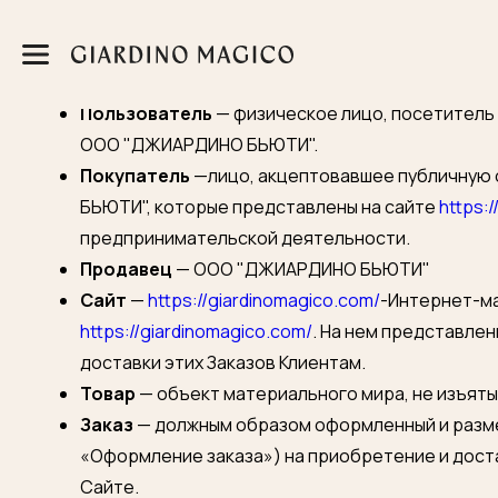
ОСНОВНЫЕ ПОНЯТИ
Посетитель Сайта
— лицо, пришедшее на сайт
Пользователь
— физическое лицо, посетитель
ООО "ДЖИАРДИНО БЬЮТИ".
Покупатель
—лицо, акцептовавшее публичную
БЬЮТИ", которые представлены на сайте
https:
предпринимательской деятельности.
Продавец
— ООО "ДЖИАРДИНО БЬЮТИ"
Сайт
—
https://giardinomagico.com/
-Интернет-ма
https://giardinomagico.com/
. На нем представле
доставки этих Заказов Клиентам.
Товар
— объект материального мира, не изъяты
Заказ
— должным образом оформленный и разме
«Оформление заказа») на приобретение и дост
Сайте.