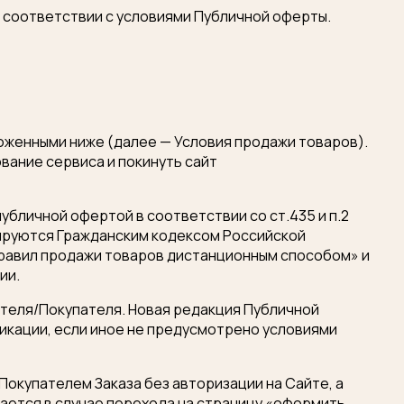
 соответствии с условиями Публичной оферты.
ложенными ниже (далее — Условия продажи товаров).
вание сервиса и покинуть сайт
убличной офертой в соответствии со ст.435 и п.2
лируются Гражданским кодексом Российской
равил продажи товаров дистанционным способом» и
ии.
теля/Покупателя. Новая редакция Публичной
ликации, если иное не предусмотрено условиями
Покупателем Заказа без авторизации на Сайте, а
вается в случае перехода на страницу «оформить